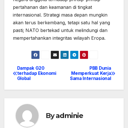
pertahanan dan keamanan di tingkat
internasional. Strategi masa depan mungkin
akan terus berkembang, tetapi satu hal yang
pasti; NATO bertekad untuk melindungi dan
mempertahankan integritas wilayah Eropa.
Dampak G20
PBB Dunia
Post
terhadap Ekonomi
Memperkuat Kerja
Global
Sama Internasional
navigation
By
adminie