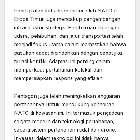
Peningkatan kehadiran militer oleh NATO di
Eropa Timur juga mencakup pengembangan
infrastruktur strategis. Pembaruan lapangan
udara, pelabuhan, dan jalur transportasi telah
menjadi fokus utama dalam memastikan bahwa
pasukan dapat dipindahkan dengan cepat jika
terjadi konflik. Adaptasi ini penting dalam
memperkuat pertahanan kolektif dan
mempersiapkan respons yang efisien.
Pentagon juga telah meningkatkan anggaran
pertahannya untuk mendukung kehadiran
NATO di kawasan ini. Ini termasuk pengadaan
senjata modern dan teknologi pertahanan,
seperti sistem pertahanan rudal dan drone.
Investasi dalam teknologi ini tidak hanya