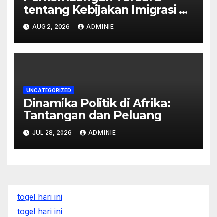
tentang Kebijakan Imigrasi di
Australia
AUG 2, 2026
ADMINIE
UNCATEGORIZED
Dinamika Politik di Afrika:
Tantangan dan Peluang
JUL 28, 2026
ADMINIE
togel hari ini
togel hari ini