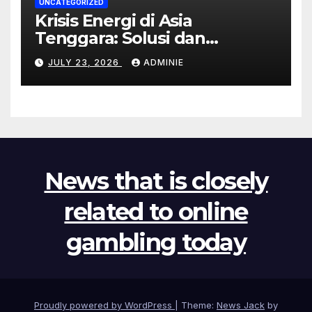
UNCATEGORIZED
Krisis Energi di Asia
Tenggara: Solusi dan
Dampaknya
JULY 23, 2026
ADMINIE
News that is closely
related to online
gambling today
Proudly powered by WordPress
|
Theme:
News Jack
by