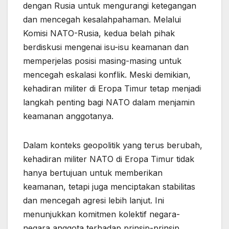
dengan Rusia untuk mengurangi ketegangan
dan mencegah kesalahpahaman. Melalui
Komisi NATO-Rusia, kedua belah pihak
berdiskusi mengenai isu-isu keamanan dan
memperjelas posisi masing-masing untuk
mencegah eskalasi konflik. Meski demikian,
kehadiran militer di Eropa Timur tetap menjadi
langkah penting bagi NATO dalam menjamin
keamanan anggotanya.
Dalam konteks geopolitik yang terus berubah,
kehadiran militer NATO di Eropa Timur tidak
hanya bertujuan untuk memberikan
keamanan, tetapi juga menciptakan stabilitas
dan mencegah agresi lebih lanjut. Ini
menunjukkan komitmen kolektif negara-
negara anggota terhadap prinsip-prinsip