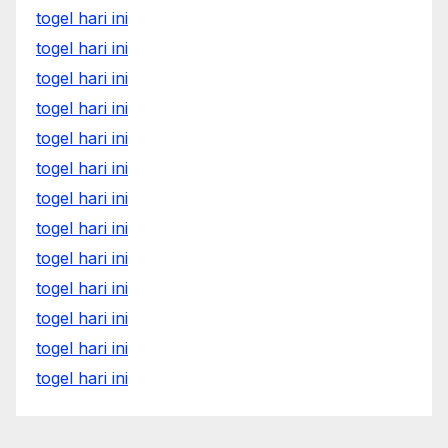
togel hari ini
togel hari ini
togel hari ini
togel hari ini
togel hari ini
togel hari ini
togel hari ini
togel hari ini
togel hari ini
togel hari ini
togel hari ini
togel hari ini
togel hari ini