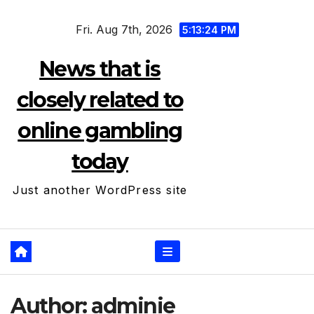
Skip
Fri. Aug 7th, 2026
to
5:13:25 PM
content
News that is
closely related to
online gambling
today
Just another WordPress site
Author:
adminie