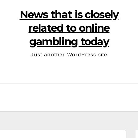
News that is closely
related to online
gambling today
Just another WordPress site