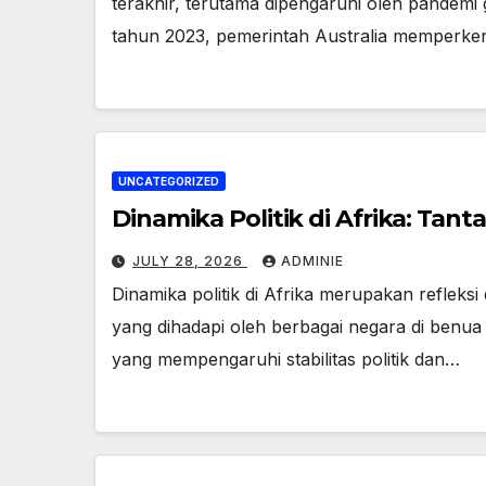
terakhir, terutama dipengaruhi oleh pandem
tahun 2023, pemerintah Australia memperke
UNCATEGORIZED
Dinamika Politik di Afrika: Ta
JULY 28, 2026
ADMINIE
Dinamika politik di Afrika merupakan refleks
yang dihadapi oleh berbagai negara di benua t
yang mempengaruhi stabilitas politik dan…