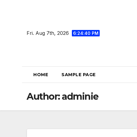
Skip
to
content
Fri. Aug 7th, 2026
6:24:41 PM
HOME
SAMPLE PAGE
Author:
adminie