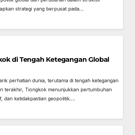
rapkan strategi yang berpusat pada…
ok di Tengah Ketegangan Global
k perhatian dunia, terutama di tengah ketegangan
un terakhir, Tiongkok menunjukkan pertumbuhan
, dan ketidakpastian geopolitik.…