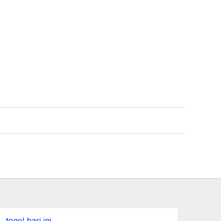
togel hari ini