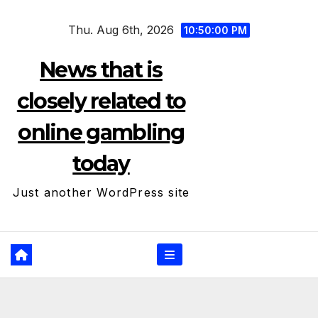
Skip
Thu. Aug 6th, 2026
to
10:50:00 PM
content
News that is
closely related to
online gambling
today
Just another WordPress site