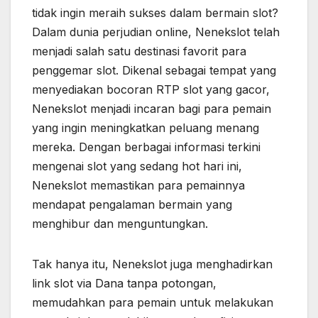
tidak ingin meraih sukses dalam bermain slot?
Dalam dunia perjudian online, Nenekslot telah
menjadi salah satu destinasi favorit para
penggemar slot. Dikenal sebagai tempat yang
menyediakan bocoran RTP slot yang gacor,
Nenekslot menjadi incaran bagi para pemain
yang ingin meningkatkan peluang menang
mereka. Dengan berbagai informasi terkini
mengenai slot yang sedang hot hari ini,
Nenekslot memastikan para pemainnya
mendapat pengalaman bermain yang
menghibur dan menguntungkan.
Tak hanya itu, Nenekslot juga menghadirkan
link slot via Dana tanpa potongan,
memudahkan para pemain untuk melakukan