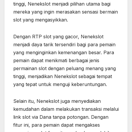
tinggi, Nenekslot menjadi pilihan utama bagi
mereka yang ingin merasakan sensasi bermain
slot yang mengasyikkan.
Dengan RTP slot yang gacor, Nenekslot
menjadi daya tarik tersendiri bagi para pemain
yang menginginkan kemenangan besar. Para
pemain dapat menikmati berbagai jenis
permainan slot dengan peluang menang yang
tinggi, menjadikan Nenekslot sebagai tempat
yang tepat untuk menguji keberuntungan.
Selain itu, Nenekslot juga menyediakan
kemudahan dalam melakukan transaksi melalui
link slot via Dana tanpa potongan. Dengan
fitur ini, para pemain dapat mengakses