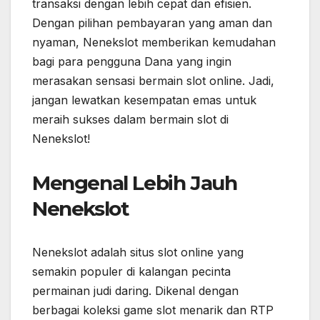
transaksi dengan lebih cepat dan efisien.
Dengan pilihan pembayaran yang aman dan
nyaman, Nenekslot memberikan kemudahan
bagi para pengguna Dana yang ingin
merasakan sensasi bermain slot online. Jadi,
jangan lewatkan kesempatan emas untuk
meraih sukses dalam bermain slot di
Nenekslot!
Mengenal Lebih Jauh
Nenekslot
Nenekslot adalah situs slot online yang
semakin populer di kalangan pecinta
permainan judi daring. Dikenal dengan
berbagai koleksi game slot menarik dan RTP