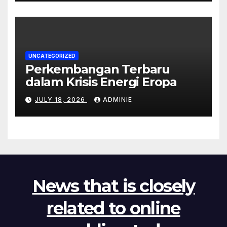
UNCATEGORIZED
Perkembangan Terbaru
dalam Krisis Energi Eropa
JULY 18, 2026
ADMINIE
News that is closely
related to online