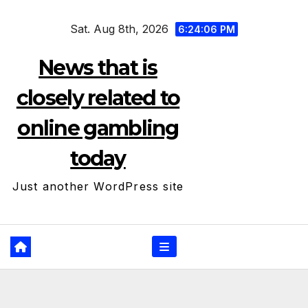
Skip
Sat. Aug 8th, 2026
to
6:24:07 PM
content
News that is
closely related to
online gambling
today
Just another WordPress site