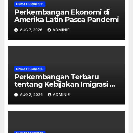
UNCATEGORIZED
Perkembangan Ekonomi di
Amerika Latin Pasca Pandemi
AUG 7, 2026
ADMINIE
UNCATEGORIZED
Perkembangan Terbaru
tentang Kebijakan Imigrasi di
Australia
AUG 2, 2026
ADMINIE