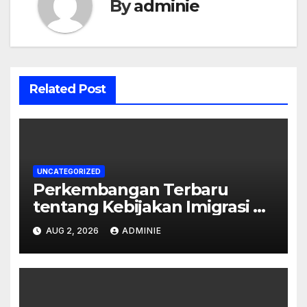
By
adminie
Related Post
UNCATEGORIZED
Perkembangan Terbaru
tentang Kebijakan Imigrasi di
Australia
AUG 2, 2026
ADMINIE