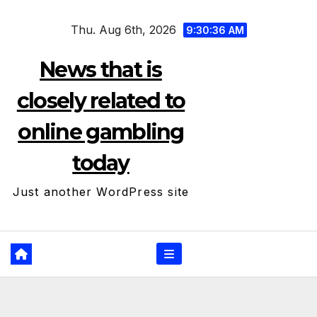
Skip
Thu. Aug 6th, 2026
to
9:30:36 AM
content
News that is
closely related to
online gambling
today
Just another WordPress site