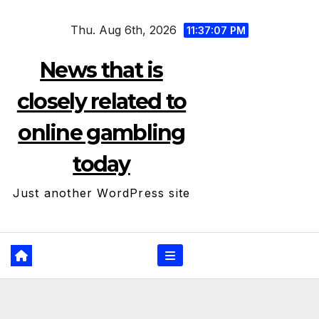
Skip
Thu. Aug 6th, 2026
to
11:37:07 PM
content
News that is
closely related to
online gambling
today
Just another WordPress site