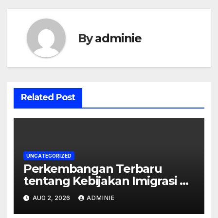
By
adminie
Related Post
UNCATEGORIZED
Perkembangan Terbaru
tentang Kebijakan Imigrasi di
Australia
AUG 2, 2026
ADMINIE